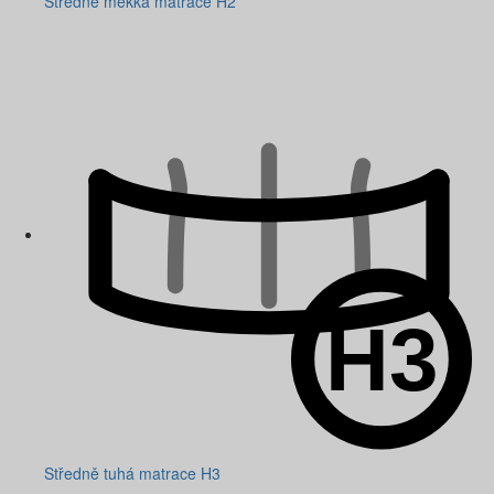
Středně měkká matrace H2
Středně tuhá matrace H3