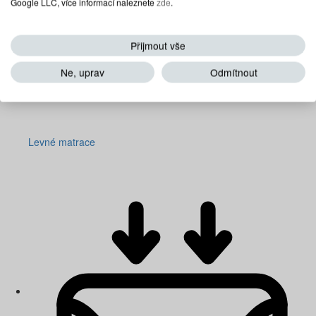
Google LLC, více informací naleznete
zde
.
Přijmout vše
Ne, uprav
Odmítnout
Levné matrace