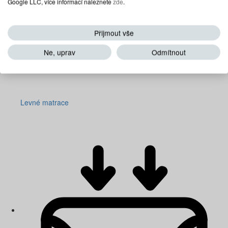
Google LLC, více informací naleznete
zde
.
Přijmout vše
Ne, uprav
Odmítnout
Levné matrace