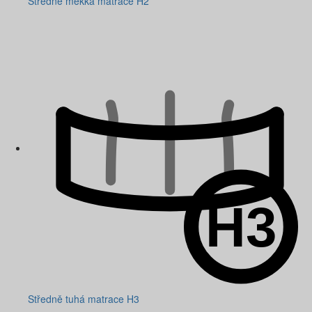
Středně měkká matrace H2
Středně tuhá matrace H3