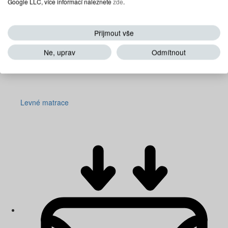
Google LLC, více informací naleznete
zde
.
Přijmout vše
Ne, uprav
Odmítnout
Levné matrace