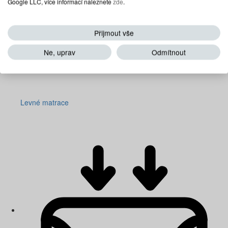
Google LLC, více informací naleznete
zde
.
Přijmout vše
Ne, uprav
Odmítnout
Levné matrace