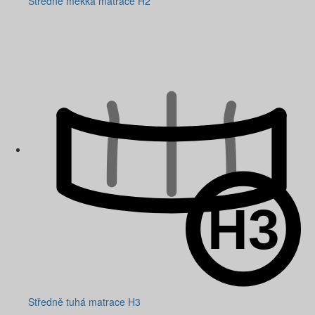
Středně měkká matrace H2
Středně tuhá matrace H3