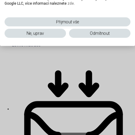
Google LLC, více informací naleznete
zde
.
Přijmout vše
Ne, uprav
Odmítnout
Levné matrace