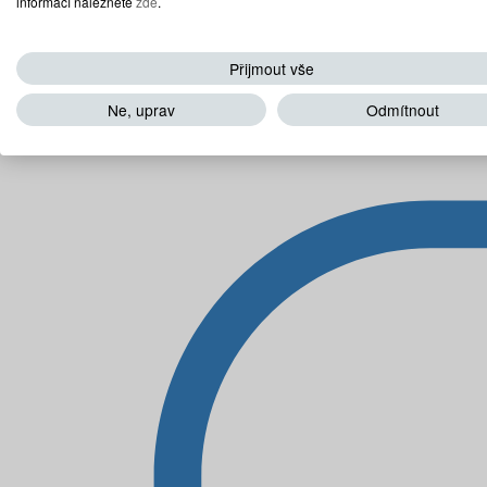
informací naleznete
zde
.
Přijmout vše
Ne, uprav
Odmítnout