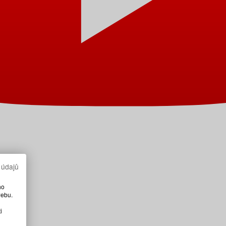
 údajů
ho
webu.
i