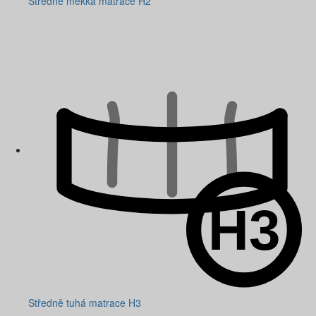
Středně měkká matrace H2
Středně tuhá matrace H3