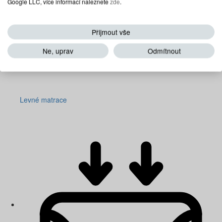
Google LLC, více informací naleznete
zde
.
Přijmout vše
Ne, uprav
Odmítnout
Levné matrace