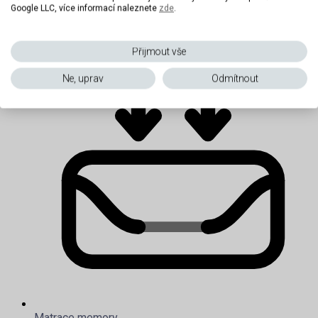
Google LLC, více informací naleznete
zde
.
Levné matrace
Přijmout vše
Ne, uprav
Odmítnout
Matrace memory