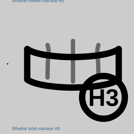
Středně měkká matrace H2
Středně tuhá matrace H3