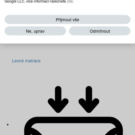
Google LLC, více informací naleznete
zde
.
Přijmout vše
Ne, uprav
Odmítnout
Levné matrace