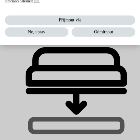
informací naleznete
zde
.
Matrace multipocketové
Přijmout vše
Ne, uprav
Odmítnout