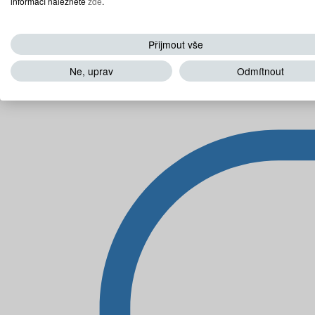
informací naleznete
zde
.
Přijmout vše
Ne, uprav
Odmítnout