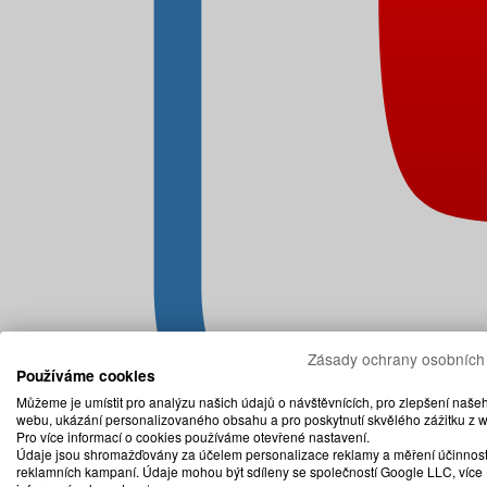
Zásady ochrany osobních
Používáme cookies
Můžeme je umístit pro analýzu našich údajů o návštěvnících, pro zlepšení naše
webu, ukázání personalizovaného obsahu a pro poskytnutí skvělého zážitku z 
Pro více informací o cookies používáme otevřené nastavení.
Údaje jsou shromažďovány za účelem personalizace reklamy a měření účinnost
reklamních kampaní. Údaje mohou být sdíleny se společností Google LLC, více