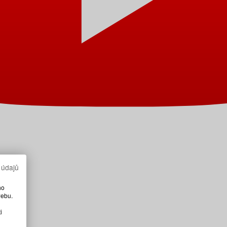
 údajů
ho
webu.
i