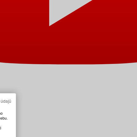
 údajů
ho
webu.
i