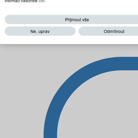
informací naleznete
zde
.
Přijmout vše
Ne, uprav
Odmítnout