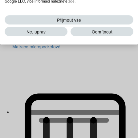
Google LLC, více informací naleznete
zde
.
Přijmout vše
Ne, uprav
Odmítnout
Matrace micropocketové