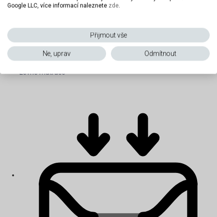
Google LLC, více informací naleznete
zde
.
Přijmout vše
Ne, uprav
Odmítnout
Levné matrace