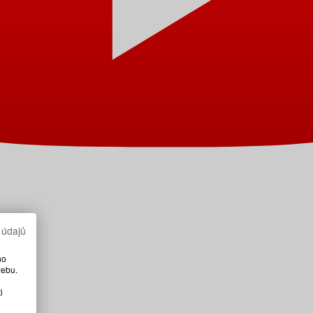
 údajů
ho
webu.
i