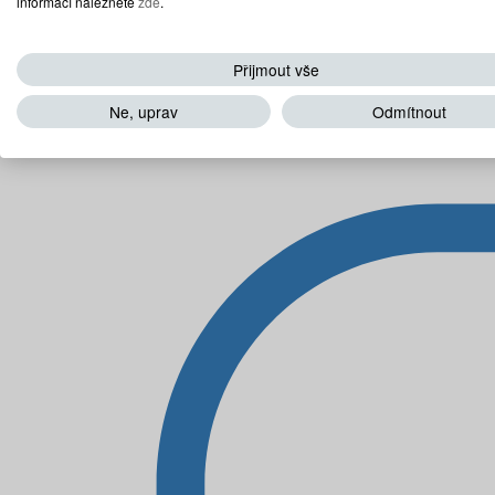
informací naleznete
zde
.
Přijmout vše
Ne, uprav
Odmítnout