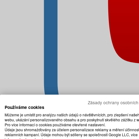
Zásady ochrany osobních
Používáme cookies
Můžeme je umístit pro analýzu našich údajů o návštěvnících, pro zlepšení naše
webu, ukázání personalizovaného obsahu a pro poskytnutí skvělého zážitku z 
Pro více informací o cookies používáme otevřené nastavení.
Údaje jsou shromažďovány za účelem personalizace reklamy a měření účinnost
reklamních kampaní. Údaje mohou být sdíleny se společností Google LLC, více