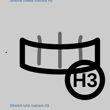
Středně měkká matrace H2
Středně tuhá matrace H3