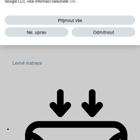
Google LLC, více informací naleznete
zde
.
Přijmout vše
Ne, uprav
Odmítnout
Levné matrace