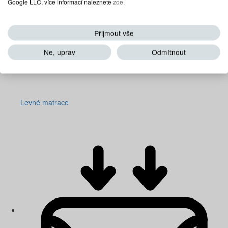
Google LLC, více informací naleznete
zde
.
Přijmout vše
Ne, uprav
Odmítnout
Levné matrace