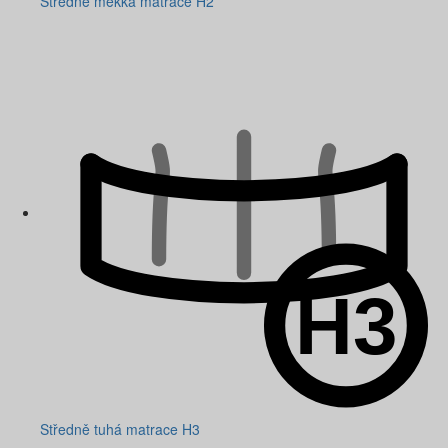
Středně měkká matrace H2
Středně tuhá matrace H3