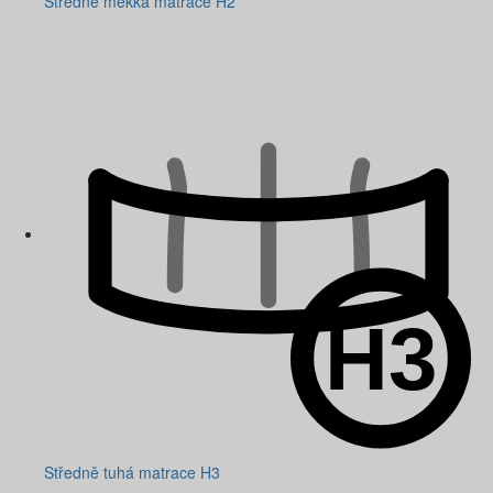
Středně měkká matrace H2
Středně tuhá matrace H3