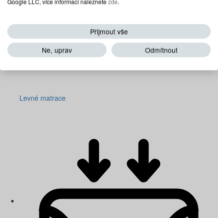
Google LLC, více informací naleznete
zde
.
Přijmout vše
Ne, uprav
Odmítnout
Levné matrace