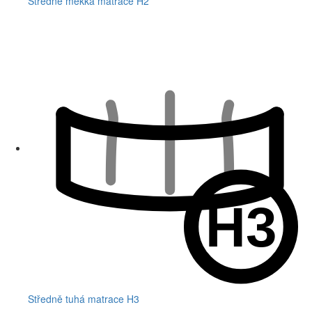
Středně měkká matrace H2
Středně tuhá matrace H3