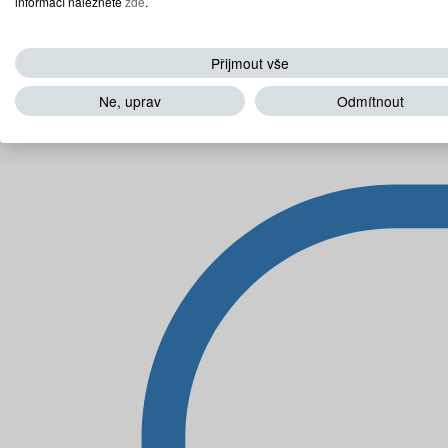
informací naleznete
zde
.
Přijmout vše
Ne, uprav
Odmítnout