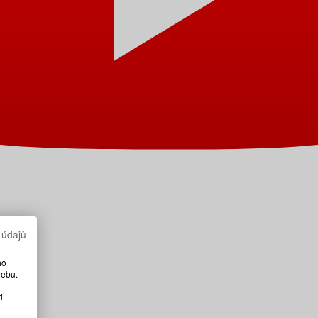
 údajů
ho
webu.
i