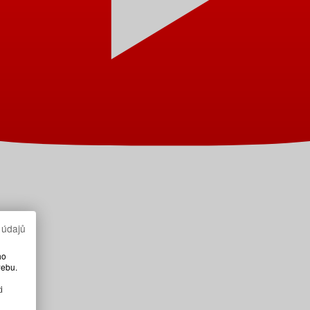
 údajů
ho
webu.
i