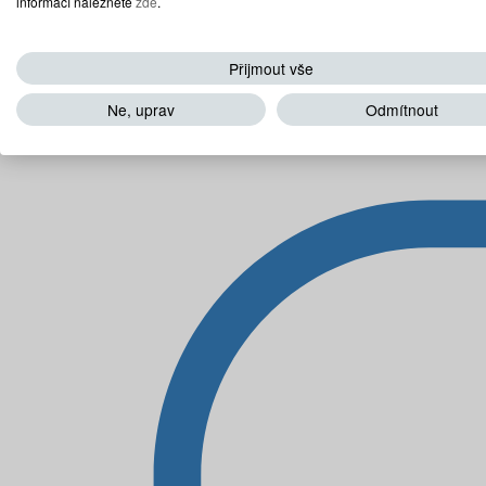
informací naleznete
zde
.
Přijmout vše
Ne, uprav
Odmítnout