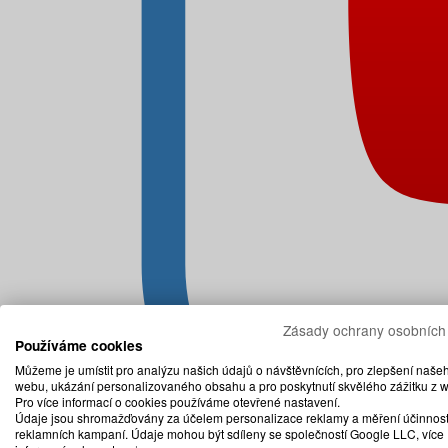
Zásady ochrany osobních
Používáme cookies
Můžeme je umístit pro analýzu našich údajů o návštěvnících, pro zlepšení naše
webu, ukázání personalizovaného obsahu a pro poskytnutí skvělého zážitku z 
Pro více informací o cookies používáme otevřené nastavení.
Údaje jsou shromažďovány za účelem personalizace reklamy a měření účinnost
reklamních kampaní. Údaje mohou být sdíleny se společností Google LLC, více