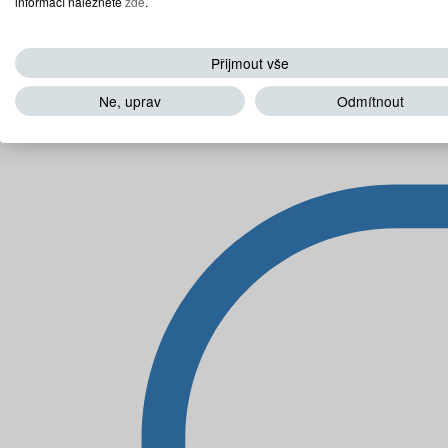
informací naleznete
zde
.
Přijmout vše
Ne, uprav
Odmítnout