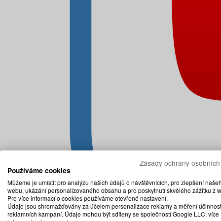
Zásady ochrany osobních
Používáme cookies
Můžeme je umístit pro analýzu našich údajů o návštěvnících, pro zlepšení naše
webu, ukázání personalizovaného obsahu a pro poskytnutí skvělého zážitku z 
Pro více informací o cookies používáme otevřené nastavení.
Údaje jsou shromažďovány za účelem personalizace reklamy a měření účinnost
reklamních kampaní. Údaje mohou být sdíleny se společností Google LLC, více