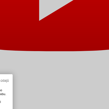
 údajů
ho
webu.
i