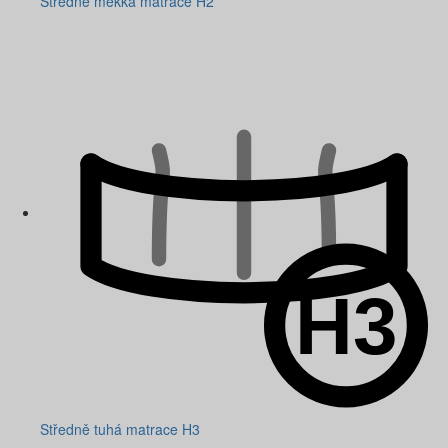
Středně měkká matrace H2
Středně tuhá matrace H3