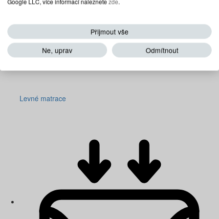
Google LLC, více informací naleznete
zde
.
Přijmout vše
Ne, uprav
Odmítnout
Levné matrace