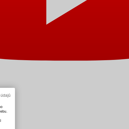
 údajů
ho
webu.
i