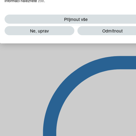
informací naleznete
zde
.
Přijmout vše
Ne, uprav
Odmítnout