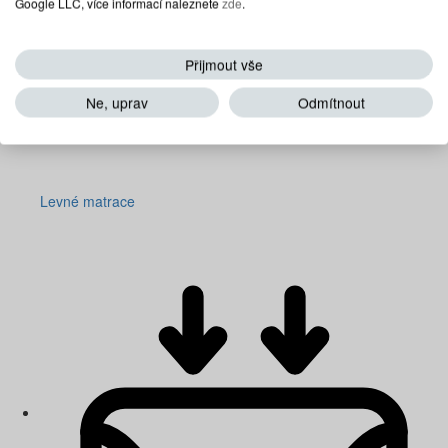
Google LLC, více informací naleznete
zde
.
Přijmout vše
Ne, uprav
Odmítnout
Levné matrace