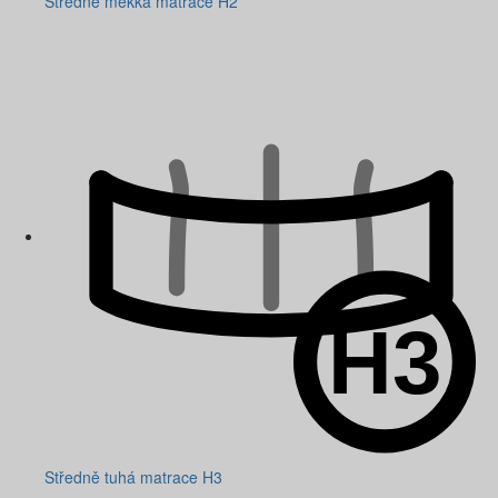
Středně měkká matrace H2
Středně tuhá matrace H3