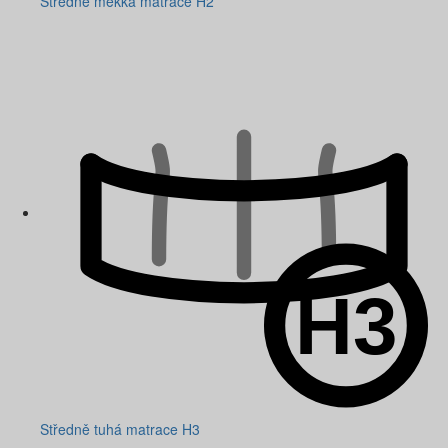
Středně měkká matrace H2
Středně tuhá matrace H3