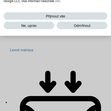
Google LLC, více informací naleznete
zde
.
Přijmout vše
Ne, uprav
Odmítnout
Levné matrace