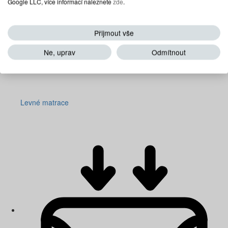
Google LLC, více informací naleznete
zde
.
Přijmout vše
Ne, uprav
Odmítnout
Levné matrace