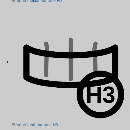
Středně měkká matrace H2
Středně tuhá matrace H3