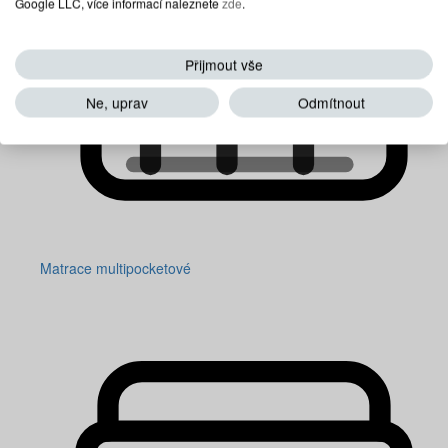
Google LLC, více informací naleznete
zde
.
Přijmout vše
Ne, uprav
Odmítnout
Matrace multipocketové