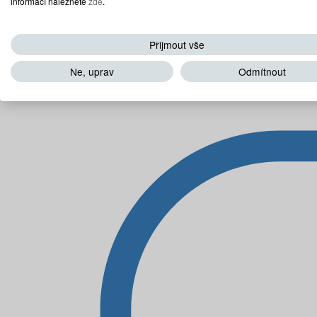
informací naleznete
zde
.
Přijmout vše
Ne, uprav
Odmítnout