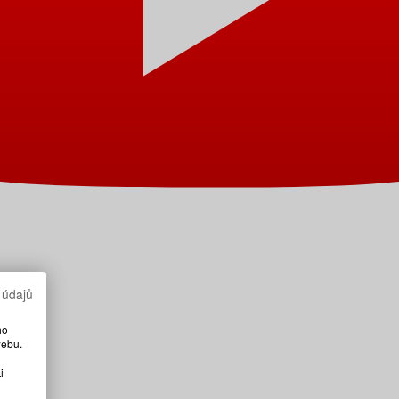
 údajů
ho
webu.
i