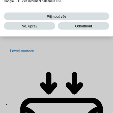
Google LLC, více informací naleznete
zde
.
Přijmout vše
Ne, uprav
Odmítnout
Levné matrace