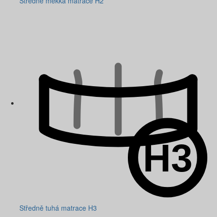
Středně měkká matrace H2
Středně tuhá matrace H3