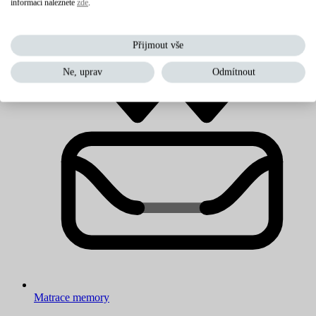
informací naleznete
zde
.
Levné matrace
Přijmout vše
Ne, uprav
Odmítnout
Matrace memory