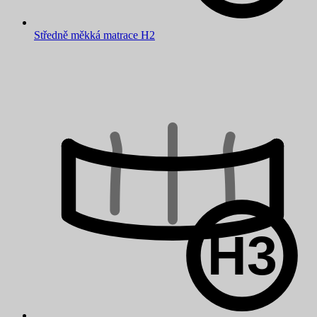
Středně měkká matrace H2