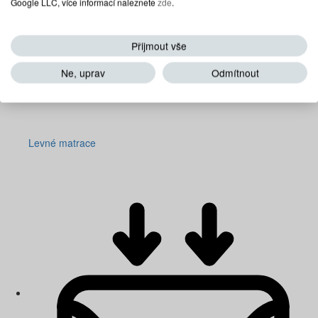
Google LLC, více informací naleznete
zde
.
Přijmout vše
Ne, uprav
Odmítnout
Levné matrace