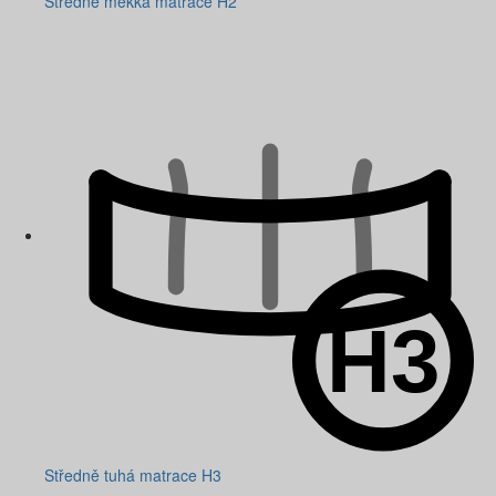
Středně měkká matrace H2
Středně tuhá matrace H3