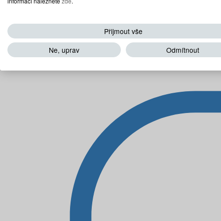
informací naleznete
zde
.
Přijmout vše
Ne, uprav
Odmítnout