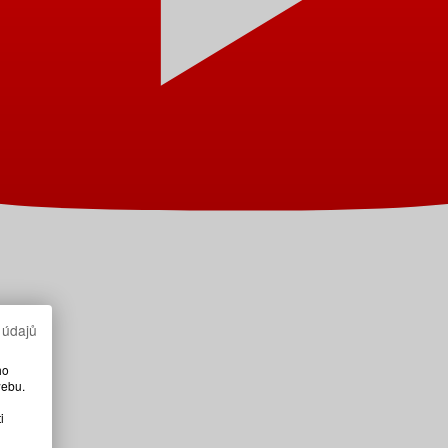
 údajů
ho
webu.
i