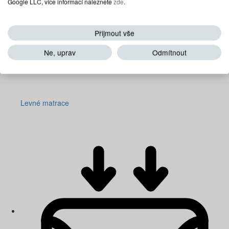
Google LLC, více informací naleznete
zde
.
Přijmout vše
Ne, uprav
Odmítnout
Levné matrace