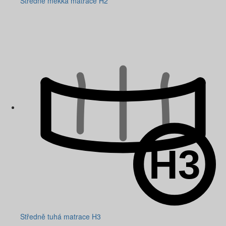
Středně měkká matrace H2
Středně tuhá matrace H3