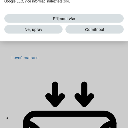
Google LLC, více informací naleznete
zde
.
Přijmout vše
Ne, uprav
Odmítnout
Levné matrace