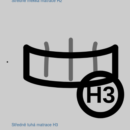
Středně měkká matrace H2
Středně tuhá matrace H3