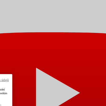
h údajů
ázání
cookies
e
.