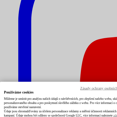
Zásady ochrany osobníc
Používáme cookies
Můžeme je umístit pro analýzu našich údajů o návštěvnících, pro zlepšení našeho webu, uk
personalizovaného obsahu a pro poskytnutí skvělého zážitku z webu. Pro více informací o 
používáme otevřené nastavení.
Údaje jsou shromažďovány za účelem personalizace reklamy a měření účinnosti reklamních
kampaní. Údaje mohou být sdíleny se společností Google LLC, více informací naleznete
zd