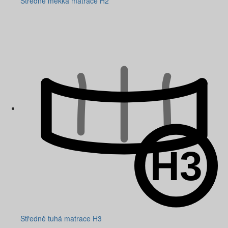
Středně měkká matrace H2
Středně tuhá matrace H3