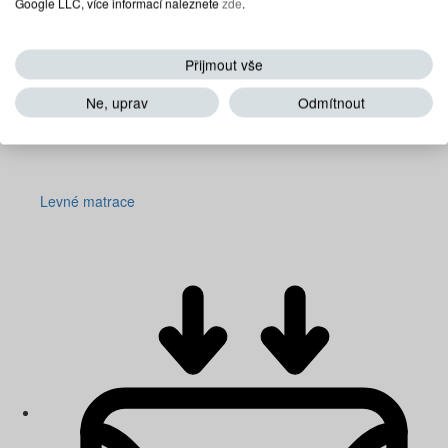
Google LLC, více informací naleznete
zde
.
Přijmout vše
Ne, uprav
Odmítnout
Levné matrace