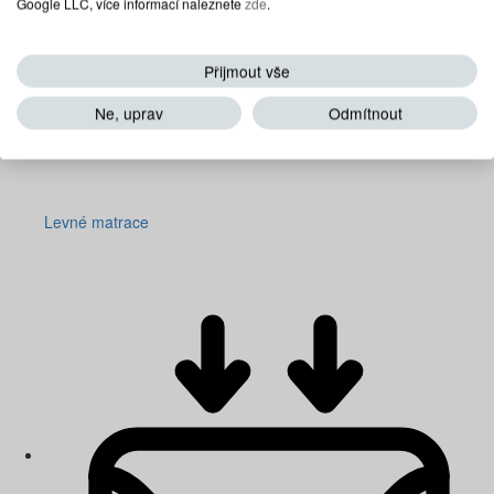
Google LLC, více informací naleznete
zde
.
Přijmout vše
Ne, uprav
Odmítnout
Levné matrace