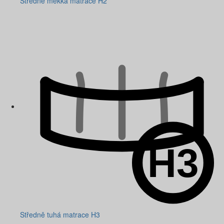
Středně měkká matrace H2
Středně tuhá matrace H3