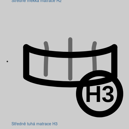
Středně měkká matrace H2
Středně tuhá matrace H3