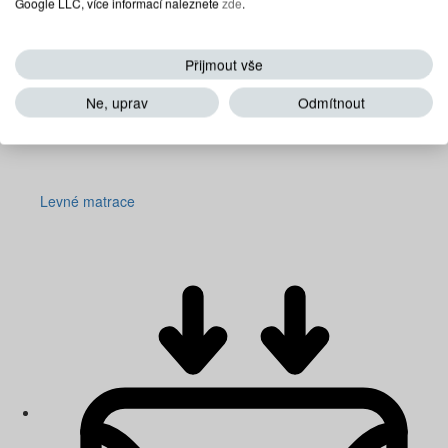
Google LLC, více informací naleznete
zde
.
Přijmout vše
Ne, uprav
Odmítnout
Levné matrace