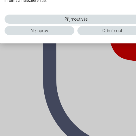
informací naleznete
zde
.
Přijmout vše
Ne, uprav
Odmítnout