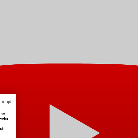
 údajů
eho
 webu.
sti