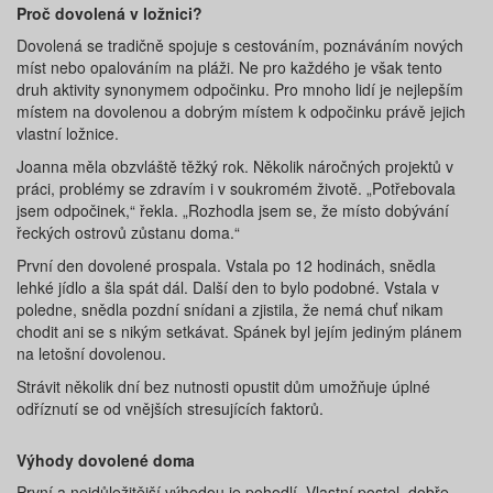
Proč dovolená v ložnici?
Dovolená se tradičně spojuje s cestováním, poznáváním nových
míst nebo opalováním na pláži. Ne pro každého je však tento
druh aktivity synonymem odpočinku. Pro mnoho lidí je nejlepším
místem na dovolenou a dobrým místem k odpočinku právě jejich
vlastní ložnice.
Joanna měla obzvláště těžký rok. Několik náročných projektů v
práci, problémy se zdravím i v soukromém životě. „Potřebovala
jsem odpočinek,“ řekla. „Rozhodla jsem se, že místo dobývání
řeckých ostrovů zůstanu doma.“
První den dovolené prospala. Vstala po 12 hodinách, snědla
lehké jídlo a šla spát dál. Další den to bylo podobné. Vstala v
poledne, snědla pozdní snídani a zjistila, že nemá chuť nikam
chodit ani se s nikým setkávat. Spánek byl jejím jediným plánem
na letošní dovolenou.
Strávit několik dní bez nutnosti opustit dům umožňuje úplné
odříznutí se od vnějších stresujících faktorů.
Výhody dovolené doma
První a nejdůležitější výhodou je pohodlí. Vlastní postel, dobře