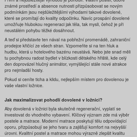
známé prostředí a absence nutnosti přizpůsobovat se novým
podmínkám jsou nejdůležitějšími výhodami takové dovolené,
které se promítají do kvality odpočinku. Navíc prospání dovolené
umožňuje hlubokou regeneraci jak těla, tak mysli, čehož je při
neustálém pohybu těžké dosáhnout.
A teď si představte ten nával na pobřežní promenádě, zahraniční
prodejce křičící ze všech stran. Vzpomeňte si na ten hluk a
hudbu, která u hotelového bazénu neustává. Nebo jste snad měli
tu pochybnou radost bydlet v blízkosti dětského hřiště, kde celý
den doprovázel hlučný animátor, vymýšlející stále nové atrakce
pro nejmladší hosty.
Pokud si ceníte ticha a klidu, nejlepším místem pro dovolenou je
vaše vlastní ložnice.
Jak maximalizovat pohodlí dovolené v ložnici?
Aby dovolená v ložnici byla skutečně regenerační, vyplatí se
investovat do vhodného vybavení. Klíčový význam zde má výběr
postele a matrace. Moderní matrace poskytují tělu odpovídající
oporu, přizpůsobují se jeho tvaru a zajišťují komfort na nejvyšší
úrovni. Kvalitní postel a matrace mohou výrazně zlepšit kvalitu