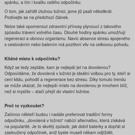
spánku, a tím i kvalitu celého odpočinku.
O tom, jak zařídit útulnou ložnici, jsme již psali několikrát.
Podívejte se na předchozí článek.
Nelze také opomenout zdravotní přínosy plynoucí z takového
způsobu trávení volného času. Dlouhé hodiny spánku umožňují
regeneraci a obnovu organismu. Navíc absence stresu spojeného
s cestováním nebo balením má pozitivní vliv na celkovou pohodu.
Klidné místo k odpočinku?
Když se tedy zeptáte, kam je nejlepší jet na dovolenou?
Odpovídáme, že dovolená v ložnici je ideální volbou pro ty, kteří si
cení klidu, pohodlí a regenerace bez stresu. Díky tomuto trendu
se může ukázat, že nejlepší místo na dovolenou je mnohem blíž,
než si myslíte – stačí přejít do vlastní ložnice.
Proč to vyzkoušet?
Zatímco někteří budou i nadále preferovat tradiční formy
odpočinku, „dovolená v ložnici“ nabízí alternativu, která získává
na popularitě. Je to skvělý způsob, jak dobít baterky a dopřát si
zasloužený odpočinek, aniž byste museli někam odjíždět.