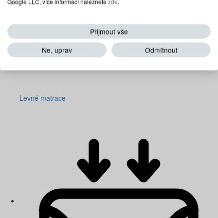
Google LLC, více informací naleznete
zde
.
Přijmout vše
Ne, uprav
Odmítnout
Levné matrace