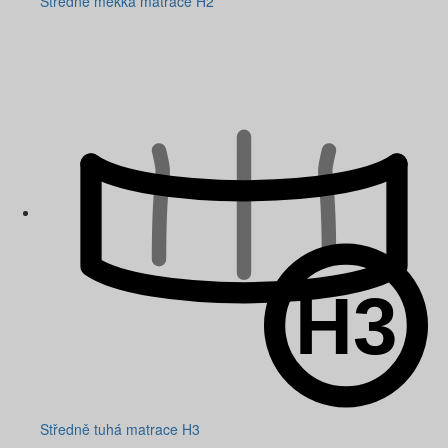
Středně měkká matrace H2
Středně tuhá matrace H3