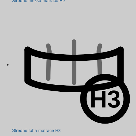
Středně měkká matrace H2
Středně tuhá matrace H3