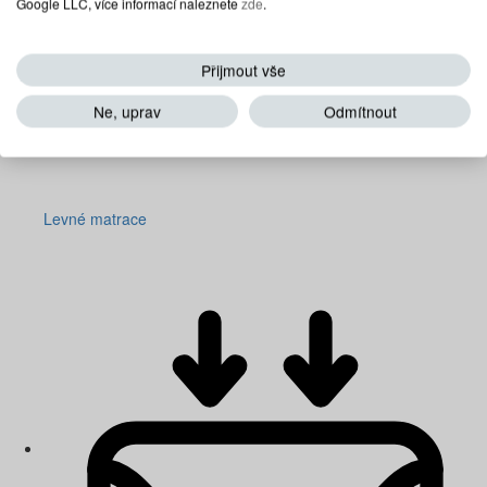
Google LLC, více informací naleznete
zde
.
Přijmout vše
Ne, uprav
Odmítnout
Levné matrace