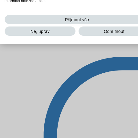
informací naleznete
zde
.
Přijmout vše
Ne, uprav
Odmítnout