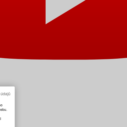
 údajů
ho
webu.
i