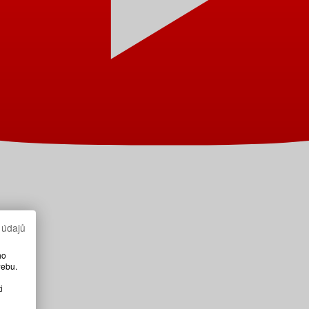
 údajů
ho
webu.
i