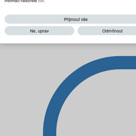
informací naleznete
zde
.
Přijmout vše
Ne, uprav
Odmítnout