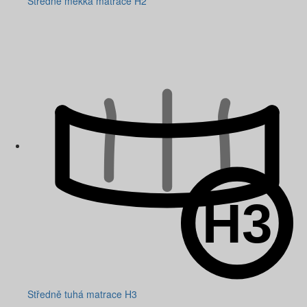
Středně měkká matrace H2
Středně tuhá matrace H3