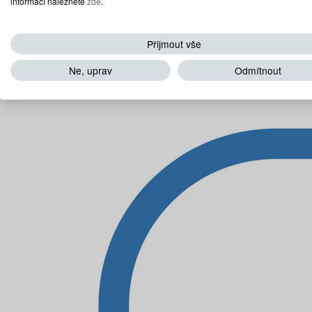
informací naleznete
zde
.
Přijmout vše
Ne, uprav
Odmítnout