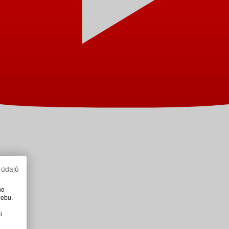
 údajů
ho
webu.
i