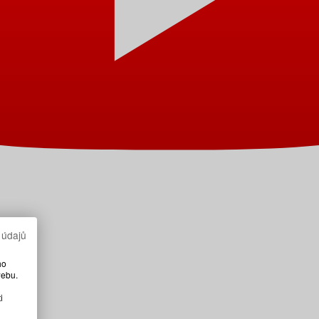
 údajů
ho
webu.
i