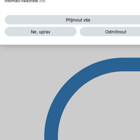
informací naleznete
zde
.
Přijmout vše
Ne, uprav
Odmítnout