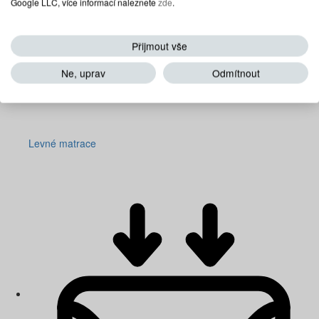
Google LLC, více informací naleznete
zde
.
Přijmout vše
Ne, uprav
Odmítnout
Levné matrace