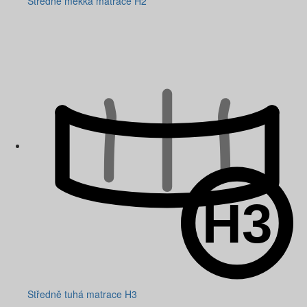
Středně měkká matrace H2
Středně tuhá matrace H3