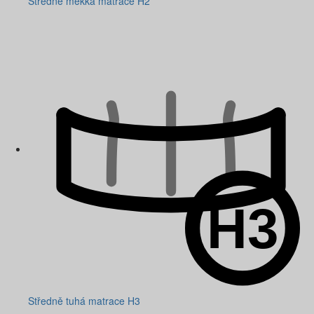
Středně měkká matrace H2
Středně tuhá matrace H3