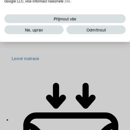
Google LLC, více informací naleznete
zde
.
Přijmout vše
Ne, uprav
Odmítnout
Levné matrace